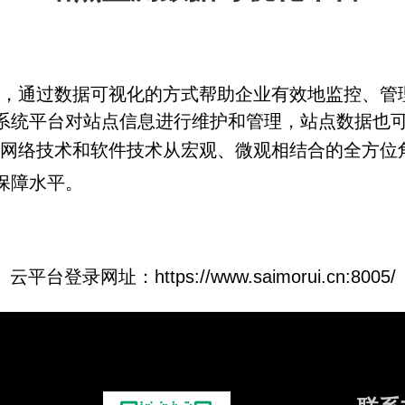
，通过数据可视化的方式帮助企业有效地监控、管
系统平台对站点信息进行维护和管理，站点数据也
网络技术和软件技术从宏观、微观相结合的全方位
保障水平。
云平台登录网址：https://www.saimorui.cn:8005/