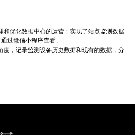
理和优化数据中心的运营；实现了站点监测数据
可通过微信小程序查看。
角度，记录监测设备历史数据和现有的数据，分