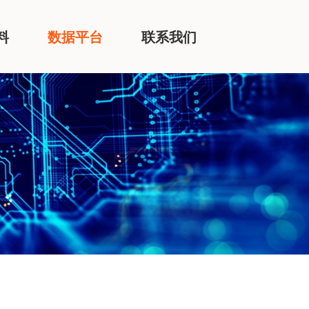
料
数据平台
联系我们