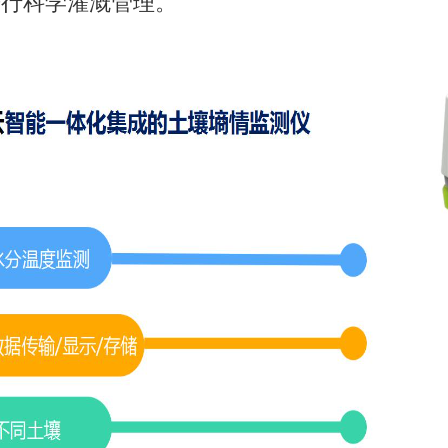
进行科学灌溉管理。