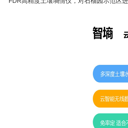
FDR高精度土壤墒情仪，对石榴园示范区