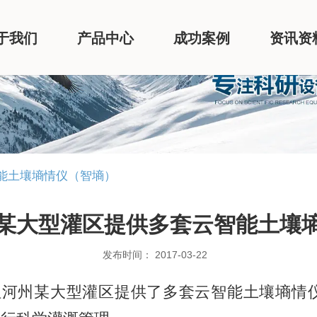
于我们
产品中心
成功案例
资讯资
能土壤墒情仪（智墒）
某大型灌区提供多套云智能土壤
发布时间： 2017-03-22
红河州某大型灌区提供了多套云智能土壤墒情