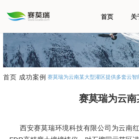
首页
关
首页
成功案例
赛莫瑞为云南某大型灌区提供多套云智
赛莫瑞为云南
西安赛莫瑞环境科技有限公司为云南