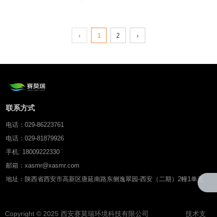
壤水分温度监测仪（“智
墒”）
‹
1
2
›
联系方式
电话：029-86223761
电话：029-81879926
手机: 18009222330
邮箱：xasmr@xasmr.com
地址：陕西省西安市高新区唐延南路东侧逸翠园-西安（二期）2幢1单元
Copyright © 2025 西安赛莫瑞环境科技有限公司 技术支