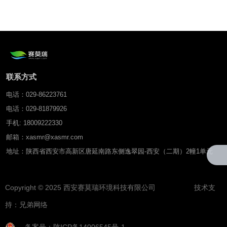
联系方式
电话：029-86223761
电话：029-81879926
手机: 18009222330
邮箱：xasmr@xasmr.com
地址：陕西省西安市高新区唐延南路东侧逸翠园-西安（二期）2幢1单元
Copyright © 2025 西安赛莫瑞环境科技有限公司 技术支
持：
兄弟网络