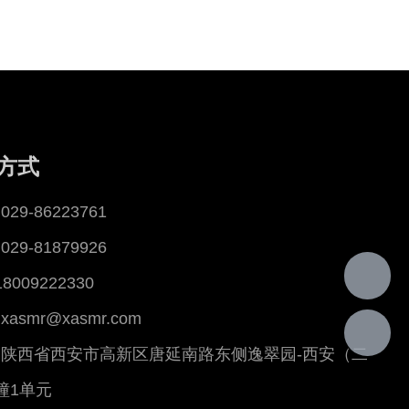
方式
29-86223761
29-81879926
18009222330
asmr@xasmr.com
陕西省西安市高新区唐延南路东侧逸翠园-西安（二
幢1单元