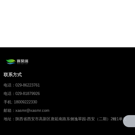
联系方式
电话：029-86223761
电话：029-81879926
手机: 18009222330
邮箱：xasmr@xasmr.com
地址：陕西省西安市高新区唐延南路东侧逸翠园-西安（二期）2幢1单元