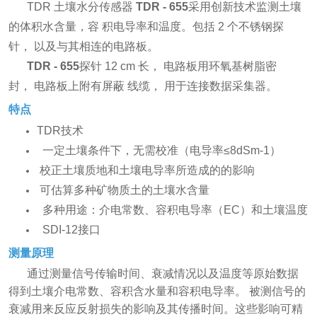
TDR 土壤水分传感器
TDR
-
655
采用创新技术监测土壤
的体积水含量，容 积电导率和温度。包括 2 个不锈钢探
针， 以及与其相连的电路板。
TDR
-
655
探针 12 cm 长， 电路板用环氧基树脂密
封， 电路板上附有屏蔽 线缆， ⽤于连接数据采集器。
特点
TDR技术
一定土壤条件下，无需校准（电导率≤8dSm-1）
校正土壤质地和土壤电导率所造成的的影响
可估算多种矿物质土的土壤水含量
多种用途：介电常数、容积电导率（EC）和土壤温度
SDI-12接口
测量原理
通过测量信号传输时间、衰减情况以及温度等原始数据
得到土壤介电常数、容积含水量和容积电导率。 被测信号的
衰减用来反应反射损失的影响及其传播时间。这些影响可精