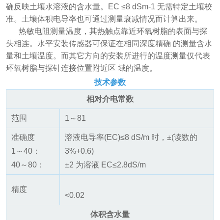
确反映土壤水溶液的含水量。EC ≤8 dSm-1 无需特定土壤校
准。土壤体积电导率也可通过测量衰减情况而计算出来。
热敏电阻测量温度，其热触点靠近环氧树脂的表面与探
头相连。水平安装传感器可保证在相同深度精确 的测量含水
量和土壤温度。而其它方向的安装所进行的温度测量仅代表
环氧树脂与探针连接位置附近区 域的温度。
技术参数
相对介电常数
范围
1～81
准确度
溶液电导率(EC)≤8 dS/m 时，±(读数的
1～40：
3%+0.6)
40～80：
±2 为溶液 EC≤2.8dS/m
精度
<0.02
体积含水量