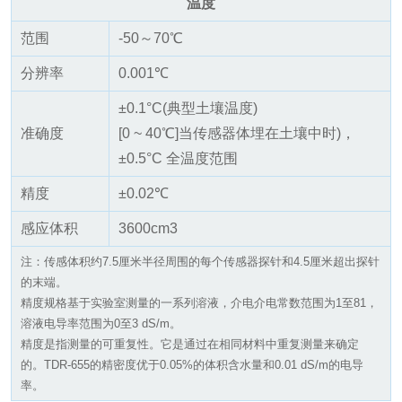
温度
范围
-50～70℃
分辨率
0.001℃
±0.1°C(典型土壤温度)
准确度
[0 ~ 40℃]当传感器体埋在土壤中时)，
±0.5°C 全温度范围
精度
±0.02℃
感应体积
3600cm3
注：传感体积约7.5厘米半径周围的每个传感器探针和4.5厘米超出探针
的末端。
精度规格基于实验室测量的一系列溶液，介电介电常数范围为1至81，
溶液电导率范围为0至3 dS/m。
精度是指测量的可重复性。它是通过在相同材料中重复测量来确定
的。TDR-655的精密度优于0.05%的体积含水量和0.01 dS/m的电导
率。