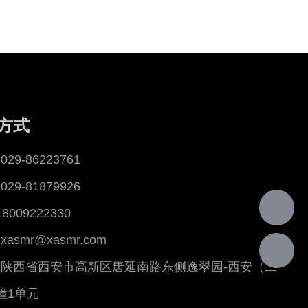
方式
29-86223761
29-81879926
18009222330
asmr@xasmr.com
陕西省西安市高新区唐延南路东侧逸翠园-西安（二
幢1单元