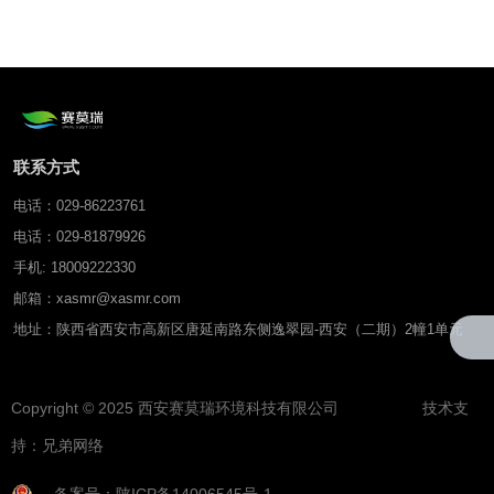
联系方式
电话：029-86223761
电话：029-81879926
手机: 18009222330
邮箱：xasmr@xasmr.com
地址：陕西省西安市高新区唐延南路东侧逸翠园-西安（二期）2幢1单元
Copyright © 2025 西安赛莫瑞环境科技有限公司 技术支
持：
兄弟网络