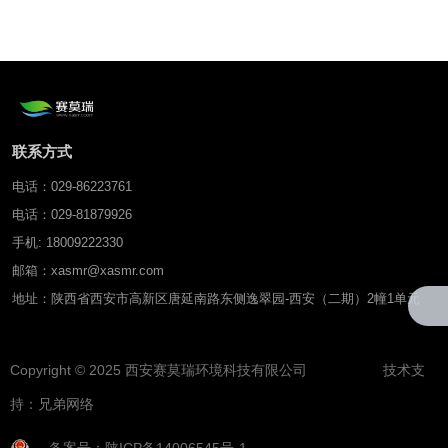
（发射端/接收端）
联系方式
电话：029-86223761
电话：029-81879926
手机: 18009222330
邮箱：xasmr@xasmr.com
地址：陕西省西安市高新区唐延南路东侧逸翠园-西安（二期）2幢1单元
Copyright © 2025 西安赛莫瑞环境科技有限公司 技术支
持：
兄弟网络