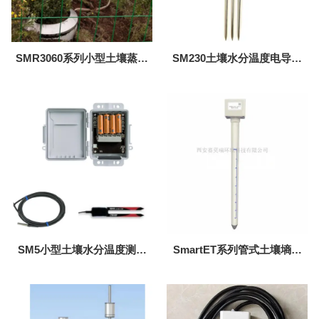
SMR3060系列小型土壤蒸渗
SM230土壤水分温度电导率
仪
传感器（科研型/小尺寸）
SM5小型土壤水分温度测量
SmartET系列管式土壤墒情
系统
监测仪