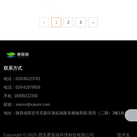
（原MPS-6）
度、电导率传感器
‹
1
2
3
›
联系方式
电话：029-86223761
电话：029-81879926
手机: 18009222330
邮箱：xasmr@xasmr.com
地址：陕西省西安市高新区唐延南路东侧逸翠园-西安（二期）2幢1单元
Copyright © 2025 西安赛莫瑞环境科技有限公司 技术支