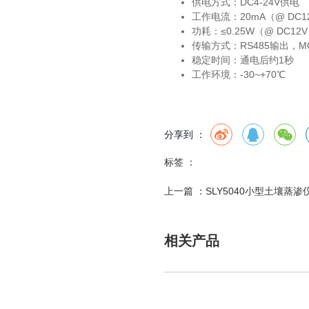
供电方式：DC4-24V供电
工作电流：20mA（@ DC1
功耗：≤0.25W（@ DC12
传输方式：RS485输出，M
稳定时间：通电后约1秒
工作环境：-30~+70℃
分享到 ：
标签 ：
上一篇 ：
SLY5040小型土壤蒸渗
相关产品