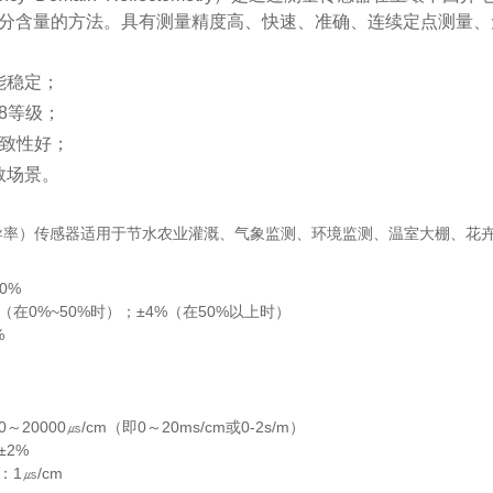
分含量的方法。具有测量精度高、快速、准确、连续定点测量、
能稳定；
8等级；
一致性好；
数场景。
电导率）传感器适用于节水农业灌溉、气象监测、环境监测、温室大棚、花
0%
在0%~50%时）；±4%（在50%以上时）
%
0000㎲/cm（即0～20ms/cm或0-2s/m）
±2%
1㎲/cm