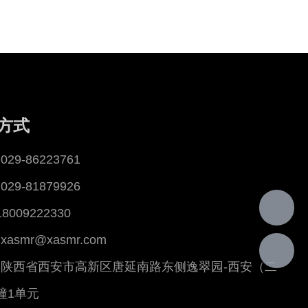
方式
29-86223761
29-81879926
18009222330
asmr@xasmr.com
陕西省西安市高新区唐延南路东侧逸翠园-西安（二
幢1单元