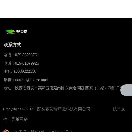
联系方式
电话：029-86223761
电话：029-81879926
手机: 18009222330
邮箱：xasmr@xasmr.com
地址：陕西省西安市高新区唐延南路东侧逸翠园-西安（二期）2幢1单元
Copyright © 2025 西安赛莫瑞环境科技有限公司 技术支
持：
兄弟网络