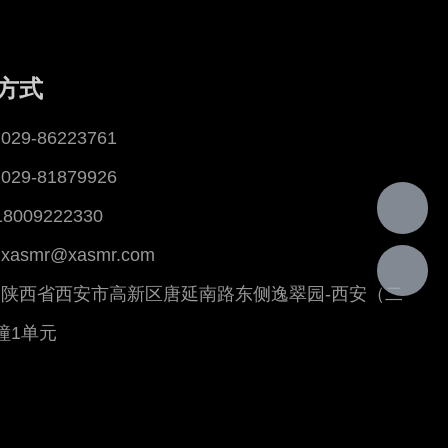
方式
29-86223761
29-81879926
18009222330
asmr@xasmr.com
陕西省西安市高新区唐延南路东侧逸翠园-西安（二
幢1单元