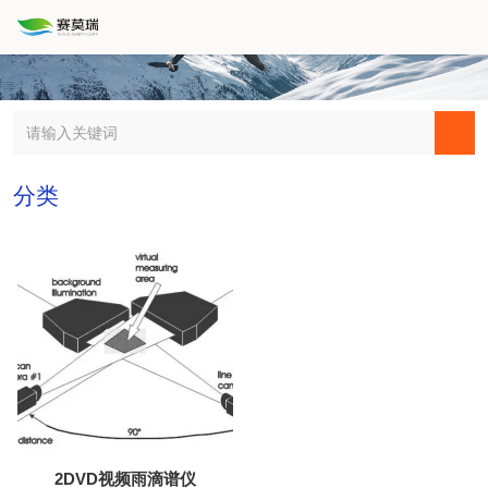
分类
2DVD视频雨滴谱仪