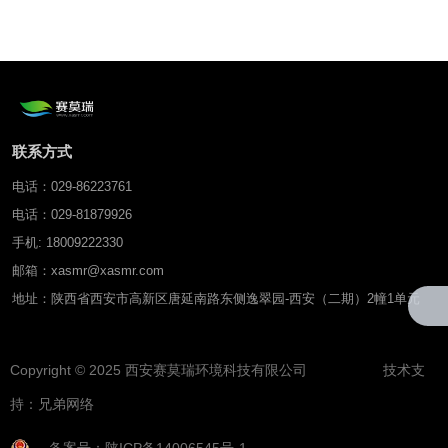
壤水分温度监测仪（“智
墒”）
联系方式
电话：029-86223761
电话：029-81879926
手机: 18009222330
邮箱：xasmr@xasmr.com
地址：陕西省西安市高新区唐延南路东侧逸翠园-西安（二期）2幢1单元
Copyright © 2025 西安赛莫瑞环境科技有限公司 技术支
持：
兄弟网络