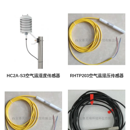
（含防辐射罩）
HC2A-S3空气温湿度传感器
RHTP203空气温湿压传感器