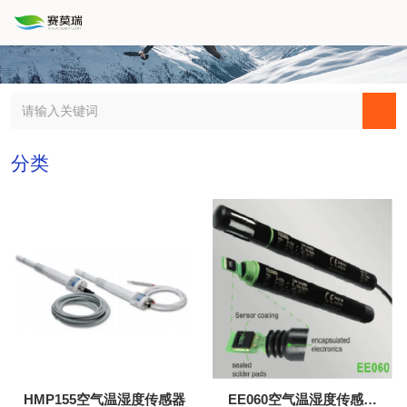
分类
HMP155空气温湿度传感器
EE060空气温湿度传感器