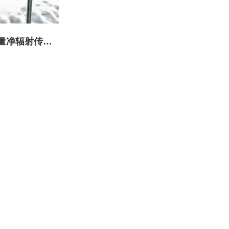
分量净辐射传感
器