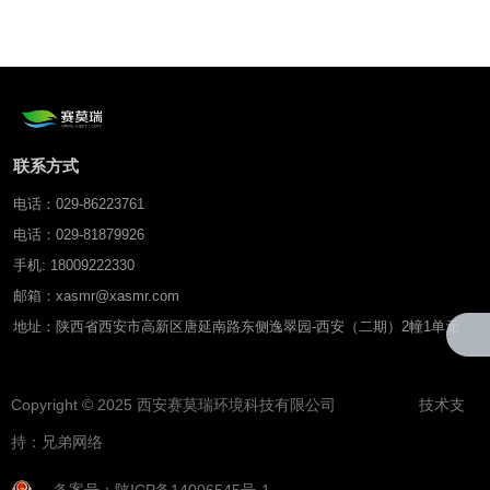
联系方式
电话：029-86223761
电话：029-81879926
手机: 18009222330
邮箱：xasmr@xasmr.com
地址：陕西省西安市高新区唐延南路东侧逸翠园-西安（二期）2幢1单元
Copyright © 2025 西安赛莫瑞环境科技有限公司 技术支
持：
兄弟网络