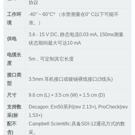
协议
工作环
-40° ~ 60°C* （水势测量在0° C以下可能不
境
准。）
3.6 - 15 V DC, 静态电流0.03 mA, 150ms测量
供电
状态期间最大可达10 mA
电缆长
5m，可定制其它长度
度
接口类
3.5mm 耳机接口或镀锡裸线接口(3线头)
型
尺寸
9.6 cm (L) × 3.5 cm (W) × 1.5 cm (D)
支持数
Decagon: Em50系列(rev 2.13+), ProCheck(rev
采(标
1.53+)
配不
Campbell Scientific:具备SDI-12通讯方式的数
含)
采。