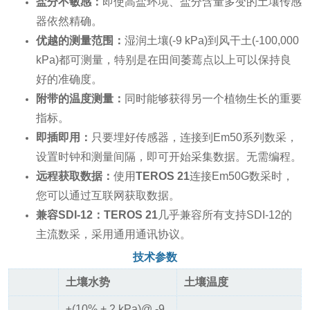
盐分不敏感：
即使高盐环境、盐分含量多变的土壤传感
器依然精确。
优越的测量范围：
湿润土壤(-9 kPa)到风干土(-100,000
kPa)都可测量，特别是在田间萎蔫点以上可以保持良
好的准确度。
附带的温度测量：
同时能够获得另一个植物生长的重要
指标。
即插即用：
只要埋好传感器，连接到Em50系列数采，
设置时钟和测量间隔，即可开始采集数据。无需编程。
远程获取数据：
使用
TEROS 21
连接Em50G数采时，
您可以通过互联网获取数据。
兼容SDI-12：TEROS 21
几乎兼容所有支持SDI-12的
主流数采，采用通用通讯协议。
技术参数
土壤水势
土壤温度
±(10% + 2 kPa)@ -9