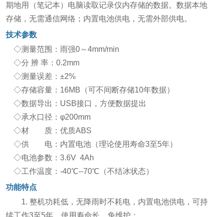
期地用（笔记本）电脑读取记录仪内存储的数据。数据本地
存储，无需通信网络；内置电池供电，无需外部供电。
技术参数
◇测量范围：雨强0～4mm/min
◇分 辨 率：0.2mm
◇测量误差：±2%
◇存储容量：16MB（可不间断存储10年数据）
◇数据导出：USB接口，方便数据提出
◇承水口径：φ200mm
◇材 质：优质ABS
◇供 电：内置电池（理论使用寿命3至5年）
◇电池参数：3.6V 4Ah
◇工作温度：-40℃--70℃（不结冰状态）
功能特点
1. 整机功耗低，无降雨时不耗电，内置电池供电，可持
续工作3至5年，使用寿命长，免维护；