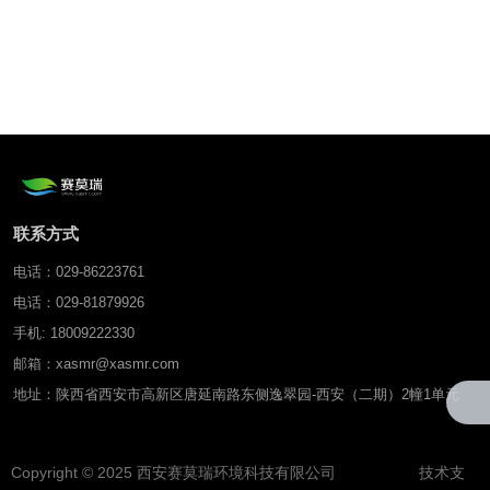
联系方式
电话：029-86223761
电话：029-81879926
手机: 18009222330
邮箱：xasmr@xasmr.com
地址：陕西省西安市高新区唐延南路东侧逸翠园-西安（二期）2幢1单元
Copyright © 2025 西安赛莫瑞环境科技有限公司 技术支