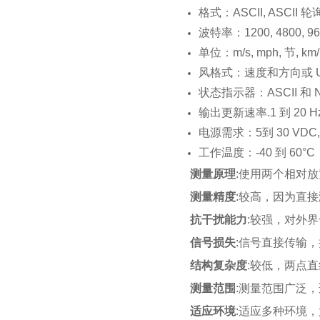
格式：ASCII, ASCII 轮询
波特率：1200, 4800, 960
单位：m/s, mph, 节, km/
风格式：速度和方向或 U
状态指示器：ASCII 和 
输出更新速率.1 到 20 H
电源需求：5到 30 VDC,
工作温度：-40 到 60°C
测量原理
:使用两个相对
测量精度
:较高，因为直
抗干扰能力
:较强，对外
信号损失
:信号直接传输
结构复杂度
:较低，两点
测量范围
:测量范围广泛
适应环境
:适应多种环境