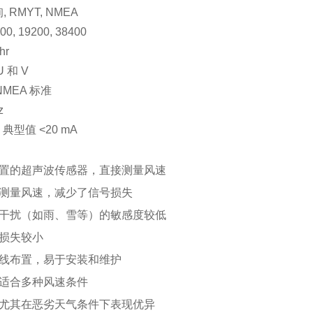
, RMYT, NMEA
0, 19200, 38400
hr
 和 V
NMEA 标准
z
 典型值 <20 mA
放置的超声波传感器，直接测量风速
接测量风速，减少了信号损失
界干扰（如雨、雪等）的敏感度较低
，损失较小
直线布置，易于安装和维护
，适合多种风速条件
，尤其在恶劣天气条件下表现优异