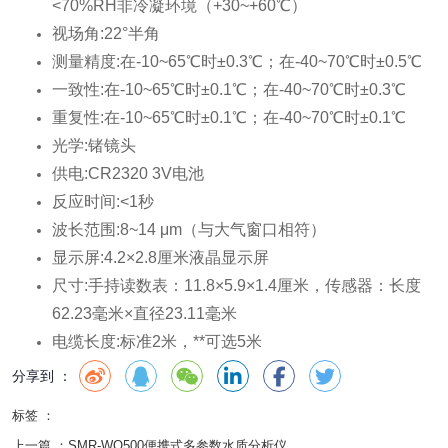
<70%RH非冷凝环境（+30~+60℃）
视场角:22°半角
测量精度:在-10~65℃时±0.3℃；在-40~70℃时±0.5℃
一致性:在-10~65℃时±0.1℃；在-40~70℃时±0.3℃
重复性:在-10~65℃时±0.1℃；在-40~70℃时±0.1℃
光学:锗镜头
供电:CR2320 3V电池
反应时间:<1秒
波长范围:8~14 μm（与大气窗口相符）
显示屏:4.2×2.8厘米液晶显示屏
尺寸:手持读数表：11.8×5.9×1.4厘米，传感器：长度
62.23毫米×直径23.11毫米
电缆长度:标准2米，**可选5米
分享到 ：
标签 ：
上一篇 ：
SMR-WQ500便携式多参数水质分析仪