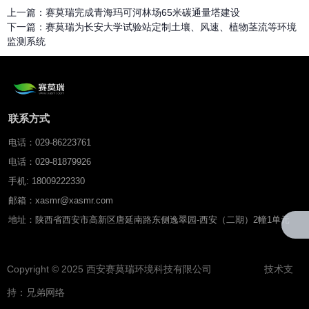
上一篇：
赛莫瑞完成青海玛可河林场65米碳通量塔建设
下一篇：
赛莫瑞为长安大学试验站定制土壤、风速、植物茎流等环境
监测系统
联系方式
电话：029-86223761
电话：029-81879926
手机: 18009222330
邮箱：xasmr@xasmr.com
地址：陕西省西安市高新区唐延南路东侧逸翠园-西安（二期）2幢1单元
Copyright © 2025 西安赛莫瑞环境科技有限公司 技术支
持：
兄弟网络