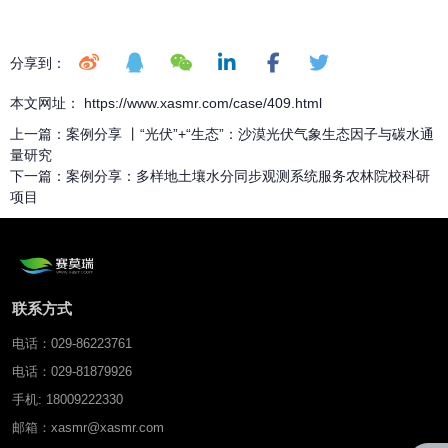
分享到：
本文网址： https://www.xasmr.com/case/409.html
上一篇：
案例分享 丨“光伏”+“生态”：沙漠光伏气象生态因子与碳水通
量研究
下一篇：
案例分享：多样地土壤水分同步观测系统服务农林院校科研
项目
联系方式
电话：029-86223761
电话：029-81879926
手机: 18009222330
邮箱：xasmr@xasmr.com