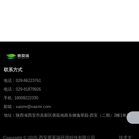
联系方式
电话：029-86223761
电话：029-81879926
手机: 18009222330
邮箱：xasmr@xasmr.com
地址：陕西省西安市高新区唐延南路东侧逸翠园-西安（二期）2幢1单元
Copyright © 2025 西安赛莫瑞环境科技有限公司 技术支