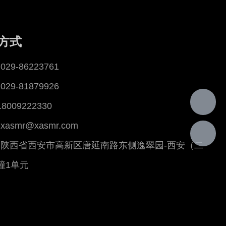
方式
29-86223761
29-81879926
18009222330
asmr@xasmr.com
陕西省西安市高新区唐延南路东侧逸翠园-西安（二
幢1单元