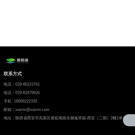
联系方式
电话：029-86223761
电话：029-81879926
手机: 18009222330
邮箱：xasmr@xasmr.com
地址：陕西省西安市高新区唐延南路东侧逸翠园-西安（二期）2幢1单元