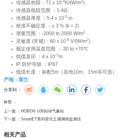
-4
2
传感器热阻：71 x 10
K/(W/m
)
传感器电阻范围 ：1-4Ω
-3
传感器厚度 ：5.4 x 10
m
校准不确定度 ：± 3 % (k = 2)
2
测量范围 ：-2000 to 2000 W/m
-6
2
灵敏度 (常规)：60 x 10
V/(W/m
)
额定使用温度范围 ：-30 to +70℃
-3
线缆直径 ：4 x 10
m
IP 防护等级 ：IP67
线缆长度 ：标配5m（其他10m、15m等可选）
产地：荷兰
分享到 ：
标签 ：
上一篇 ：
HOBO® U30自动气象站
下一篇 ：
SmartET系列管式土壤墒情监测仪
相关产品