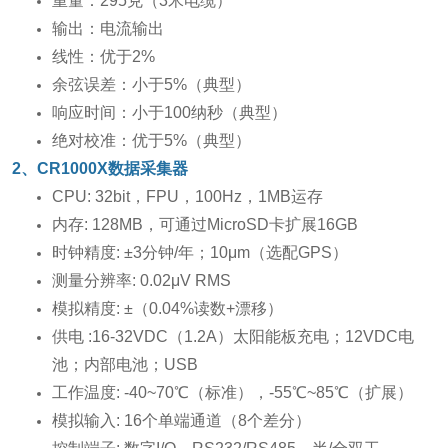
重量：295克（3米电缆）
输出：电流输出
线性：优于2%
余弦误差：小于5%（典型）
响应时间：小于100纳秒（典型）
绝对校准：优于5%（典型）
2、CR1000X数据采集器
CPU: 32bit，FPU，100Hz，1MB运存
内存: 128MB，可通过MicroSD卡扩展16GB
时钟精度: ±3分钟/年；10μm（选配GPS）
测量分辨率: 0.02μV RMS
模拟精度: ±（0.04%读数+漂移）
供电 :16-32VDC（1.2A）太阳能板充电；12VDC电
池；内部电池；USB
工作温度: -40~70℃（标准），-55℃~85℃（扩展）
模拟输入: 16个单端通道（8个差分）