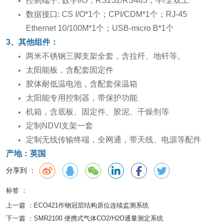
控制端子: 数字I/O，RS232/RS485，半/全双工
数据接口: CS I/O*1个；CPI/CDM*1个；RJ-45
Ethernet 10/100M*1个；USB-micro B*1个
3、其他组件：
两米不锈钢三脚支架全套，含拉纤、地钎等。
太阳能板，含配套固定件
胶体耐低温电池，含配套保温箱
太阳能专用控制器，带保护功能
机箱，含底板、固定件、胶泥、干燥剂等
定制NDVI支架一套
定制无线传输终端，全网通，带天线、电源等配件
产地：英国
分享到 ：
标签 ：
上一篇 ：
ECO421作物冠层结构原位连续监测系统
下一篇 ：
SMR2100 便携式气体CO2/H2O通量测定系统