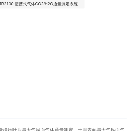
MR2100 便携式气体CO2/H2O通量测定系统
括植物叶片与大气界面气体通量测定，土壤表面与大气界面气