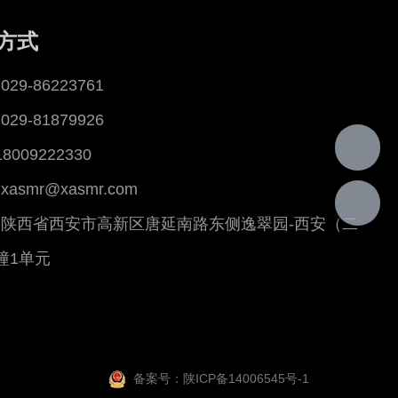
方式
29-86223761
29-81879926
18009222330
asmr@xasmr.com
陕西省西安市高新区唐延南路东侧逸翠园-西安（二
幢1单元
备案号：陕ICP备14006545号-1